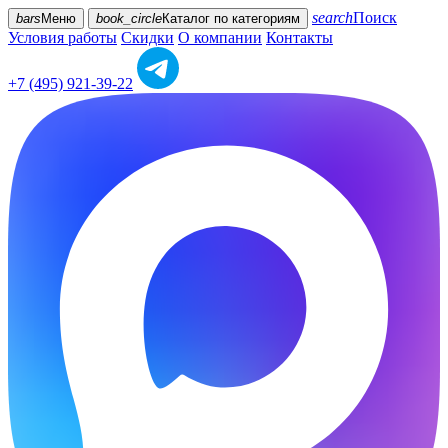
search
Поиск
bars
Меню
book_circle
Каталог
по категориям
Условия работы
Скидки
О компании
Контакты
+7 (495) 921-39-22