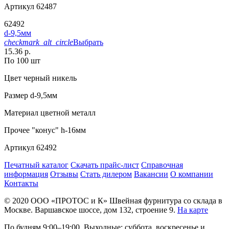
Артикул
62487
62492
d-9,5мм
checkmark_alt_circle
Выбрать
15.36 р.
По 100 шт
Цвет
черный никель
Размер
d-9,5мм
Материал
цветной металл
Прочее
"конус" h-16мм
Артикул
62492
Печатный каталог
Скачать прайс-лист
Справочная
информация
Отзывы
Стать дилером
Вакансии
О компании
Контакты
© 2020
ООО «ПРОТОС и К»
Швейная фурнитура со склада в
Москве.
Варшавское шоссе, дом 132, строение 9.
На карте
По будням 9:00–19:00, Выходные: суббота, воскресенье и