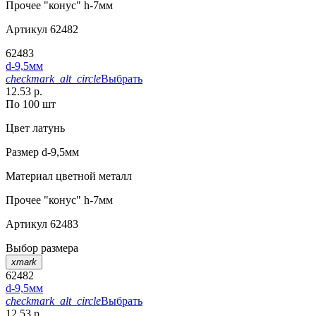
Прочее
"конус" h-7мм
Артикул
62482
62483
d-9,5мм
checkmark_alt_circle
Выбрать
12.53 р.
По 100 шт
Цвет
латунь
Размер
d-9,5мм
Материал
цветной металл
Прочее
"конус" h-7мм
Артикул
62483
Выбор размера
xmark
62482
d-9,5мм
checkmark_alt_circle
Выбрать
12.53 р.