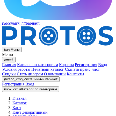
placemark_fill
Барнаул
bars
Меню
Меню
xmark
Главная
Каталог по категориям
Корзина
Регистрация
Вход
Условия работы
Печатный каталог
Скачать прайс-лист
Скидки
Стать дилером
О компании
Контакты
person_crop_circle
Личный кабинет
Регистрация
Вход
book_circle
Каталог
по категориям
Главная
Каталог
Кант
Кант декоративный