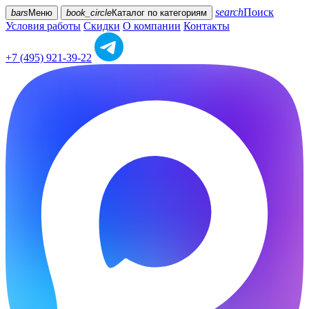
search
Поиск
bars
Меню
book_circle
Каталог
по категориям
Условия работы
Скидки
О компании
Контакты
+7 (495) 921-39-22