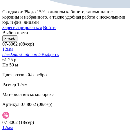
Скидка от 3% до 15%
в личном кабинете, запоминание
корзины
и
избранного
, а также удобная работа с несколькими
юр. и физ. лицами
Зарегистрироваться
Войти
Выбор цвета
xmark
07-8062 (08/сер)
12мм
checkmark_alt_circle
Выбрать
61.25 р.
По 50 м
Цвет
розовый/серебро
Размер
12мм
Материал
вискоза/люрекс
Артикул
07-8062 (08/сер)
07-8062 (18/сер)
12мм