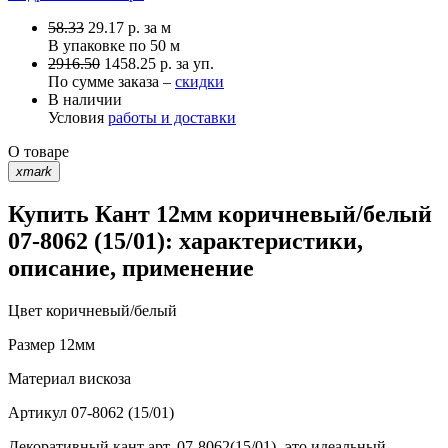
58.33
29.17
р.
за м
В упаковке по
50 м
2916.50
1458.25 р. за уп.
По сумме заказа –
скидки
В наличии
Условия
работы и доставки
О товаре
xmark
Купить Кант 12мм коричневый/белый
07-8062 (15/01): характеристики,
описание, применение
Цвет
коричневый/белый
Размер
12мм
Материал
вискоза
Артикул
07-8062 (15/01)
Декоративный кант арт. 07-8062(15/01)- это идеальный