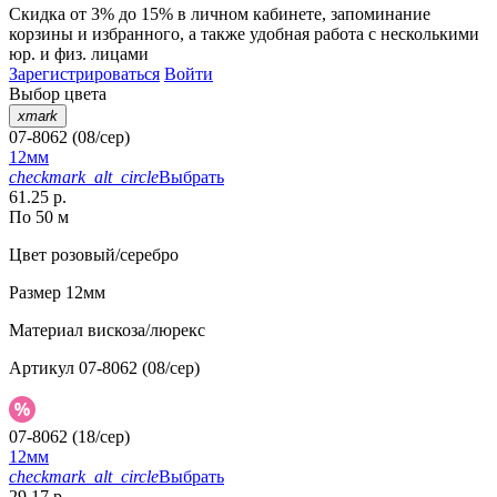
Скидка от 3% до 15%
в личном кабинете, запоминание
корзины
и
избранного
, а также удобная работа с несколькими
юр. и физ. лицами
Зарегистрироваться
Войти
Выбор цвета
xmark
07-8062 (08/сер)
12мм
checkmark_alt_circle
Выбрать
61.25 р.
По 50 м
Цвет
розовый/серебро
Размер
12мм
Материал
вискоза/люрекс
Артикул
07-8062 (08/сер)
07-8062 (18/сер)
12мм
checkmark_alt_circle
Выбрать
29.17 р.