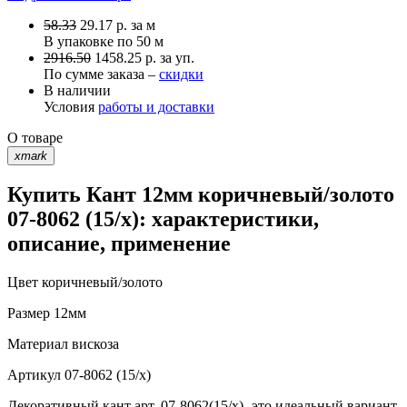
58.33
29.17
р.
за м
В упаковке по
50 м
2916.50
1458.25 р. за уп.
По сумме заказа –
скидки
В наличии
Условия
работы и доставки
О товаре
xmark
Купить Кант 12мм коричневый/золото
07-8062 (15/x): характеристики,
описание, применение
Цвет
коричневый/золото
Размер
12мм
Материал
вискоза
Артикул
07-8062 (15/x)
Декоративный кант арт. 07-8062(15/х)- это идеальный вариант