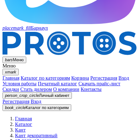
placemark_fill
Барнаул
bars
Меню
Меню
xmark
Главная
Каталог по категориям
Корзина
Регистрация
Вход
Условия работы
Печатный каталог
Скачать прайс-лист
Скидки
Стать дилером
О компании
Контакты
person_crop_circle
Личный кабинет
Регистрация
Вход
book_circle
Каталог
по категориям
Главная
Каталог
Кант
Кант декоративный