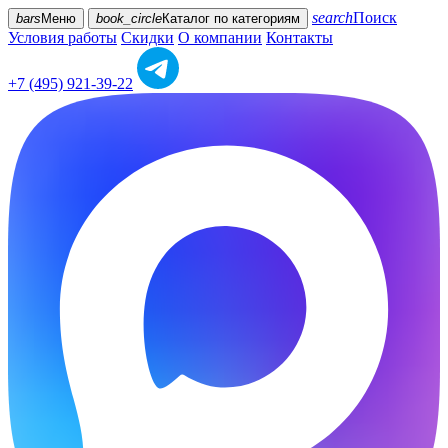
search
Поиск
bars
Меню
book_circle
Каталог
по категориям
Условия работы
Скидки
О компании
Контакты
+7 (495) 921-39-22