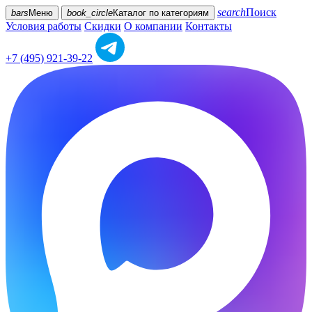
search
Поиск
bars
Меню
book_circle
Каталог
по категориям
Условия работы
Скидки
О компании
Контакты
+7 (495) 921-39-22