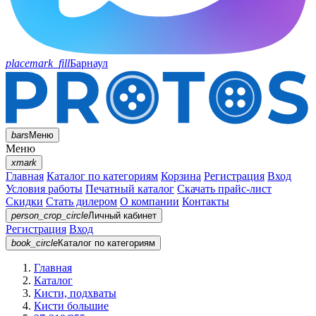
placemark_fill
Барнаул
bars
Меню
Меню
xmark
Главная
Каталог по категориям
Корзина
Регистрация
Вход
Условия работы
Печатный каталог
Скачать прайс-лист
Скидки
Стать дилером
О компании
Контакты
person_crop_circle
Личный кабинет
Регистрация
Вход
book_circle
Каталог
по категориям
Главная
Каталог
Кисти, подхваты
Кисти большие