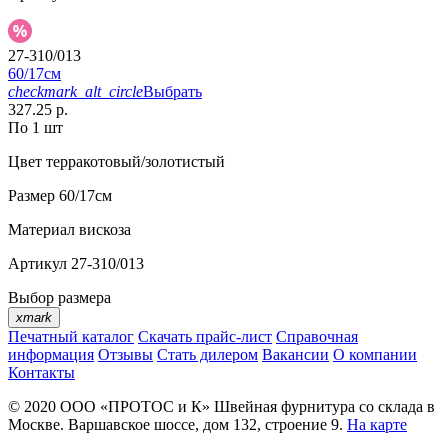
27-310/013
60/17см
checkmark_alt_circle
Выбрать
327.25 р.
По 1 шт
Цвет
терракотовый/золотистый
Размер
60/17см
Материал
вискоза
Артикул
27-310/013
Выбор размера
xmark
Печатный каталог
Скачать прайс-лист
Справочная
информация
Отзывы
Стать дилером
Вакансии
О компании
Контакты
© 2020
ООО «ПРОТОС и К»
Швейная фурнитура со склада в
Москве.
Варшавское шоссе, дом 132, строение 9.
На карте