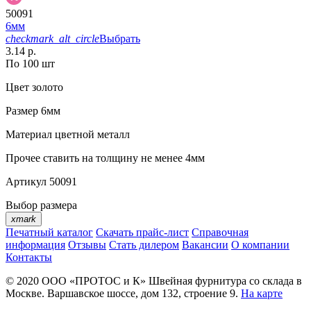
50091
6мм
checkmark_alt_circle
Выбрать
3.14 р.
По 100 шт
Цвет
золото
Размер
6мм
Материал
цветной металл
Прочее
ставить на толщину не менее 4мм
Артикул
50091
Выбор размера
xmark
Печатный каталог
Скачать прайс-лист
Справочная
информация
Отзывы
Стать дилером
Вакансии
О компании
Контакты
© 2020
ООО «ПРОТОС и К»
Швейная фурнитура со склада в
Москве.
Варшавское шоссе, дом 132, строение 9.
На карте