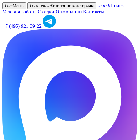
search
Поиск
bars
Меню
book_circle
Каталог
по категориям
Условия работы
Скидки
О компании
Контакты
+7 (495) 921-39-22