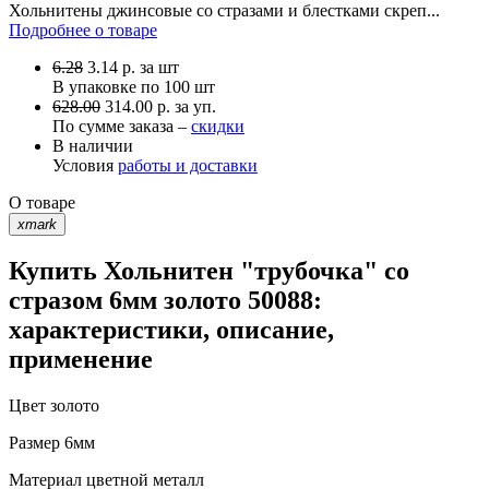
Хольнитены джинсовые со стразами и блестками скреп...
Подробнее о товаре
6.28
3.14
р.
за шт
В упаковке по
100 шт
628.00
314.00 р. за уп.
По сумме заказа –
скидки
В наличии
Условия
работы и доставки
О товаре
xmark
Купить Хольнитен "трубочка" со
стразом 6мм золото 50088:
характеристики, описание,
применение
Цвет
золото
Размер
6мм
Материал
цветной металл