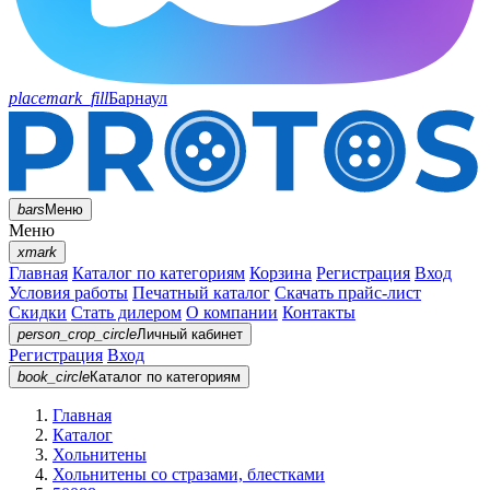
placemark_fill
Барнаул
bars
Меню
Меню
xmark
Главная
Каталог по категориям
Корзина
Регистрация
Вход
Условия работы
Печатный каталог
Скачать прайс-лист
Скидки
Стать дилером
О компании
Контакты
person_crop_circle
Личный кабинет
Регистрация
Вход
book_circle
Каталог
по категориям
Главная
Каталог
Хольнитены
Хольнитены со стразами, блестками