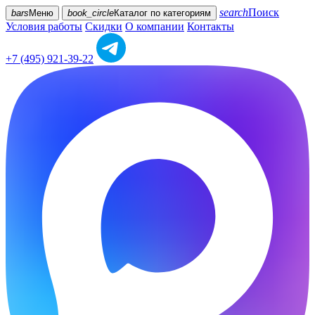
search
Поиск
bars
Меню
book_circle
Каталог
по категориям
Условия работы
Скидки
О компании
Контакты
+7 (495) 921-39-22