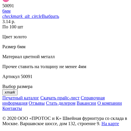
50091
6мм
checkmark_alt_circle
Выбрать
3.14 р.
По 100 шт
Цвет
золото
Размер
6мм
Материал
цветной металл
Прочее
ставить на толщину не менее 4мм
Артикул
50091
Выбор размера
xmark
Печатный каталог
Скачать прайс-лист
Справочная
информация
Отзывы
Стать дилером
Вакансии
О компании
Контакты
© 2020
ООО «ПРОТОС и К»
Швейная фурнитура со склада в
Москве.
Варшавское шоссе, дом 132, строение 9.
На карте