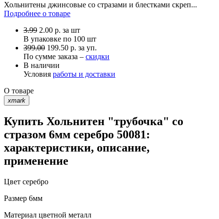
Хольнитены джинсовые со стразами и блестками скреп...
Подробнее о товаре
3.99
2.00
р.
за шт
В упаковке по
100 шт
399.00
199.50 р. за уп.
По сумме заказа –
скидки
В наличии
Условия
работы и доставки
О товаре
xmark
Купить Хольнитен "трубочка" со
стразом 6мм серебро 50081:
характеристики, описание,
применение
Цвет
серебро
Размер
6мм
Материал
цветной металл