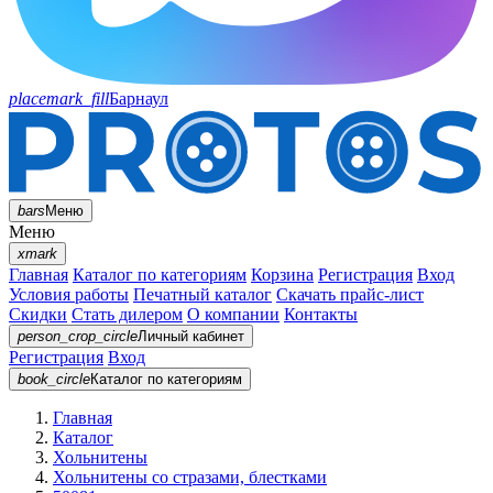
placemark_fill
Барнаул
bars
Меню
Меню
xmark
Главная
Каталог по категориям
Корзина
Регистрация
Вход
Условия работы
Печатный каталог
Скачать прайс-лист
Скидки
Стать дилером
О компании
Контакты
person_crop_circle
Личный кабинет
Регистрация
Вход
book_circle
Каталог
по категориям
Главная
Каталог
Хольнитены
Хольнитены со стразами, блестками