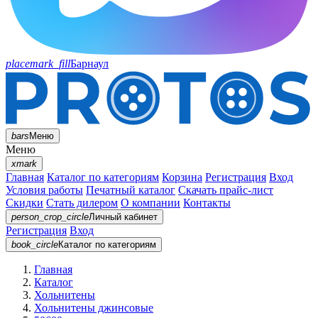
placemark_fill
Барнаул
bars
Меню
Меню
xmark
Главная
Каталог по категориям
Корзина
Регистрация
Вход
Условия работы
Печатный каталог
Скачать прайс-лист
Скидки
Стать дилером
О компании
Контакты
person_crop_circle
Личный кабинет
Регистрация
Вход
book_circle
Каталог
по категориям
Главная
Каталог
Хольнитены
Хольнитены джинсовые