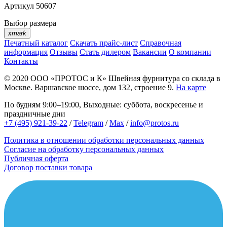
Артикул
50607
Выбор размера
xmark
Печатный каталог
Скачать прайс-лист
Справочная
информация
Отзывы
Стать дилером
Вакансии
О компании
Контакты
© 2020
ООО «ПРОТОС и К»
Швейная фурнитура со склада в
Москве.
Варшавское шоссе, дом 132, строение 9.
На карте
По будням 9:00–19:00, Выходные: суббота, воскресенье и
праздничные дни
+7 (495) 921-39-22
/
Telegram
/
Max
/
info@protos.ru
Политика в отношении обработки персональных данных
Согласие на обработку персональных данных
Публичная оферта
Договор поставки товара