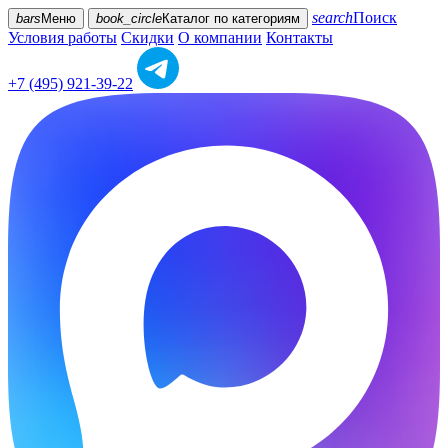
search
Поиск
bars
Меню
book_circle
Каталог
по категориям
Условия работы
Скидки
О компании
Контакты
+7 (495) 921-39-22