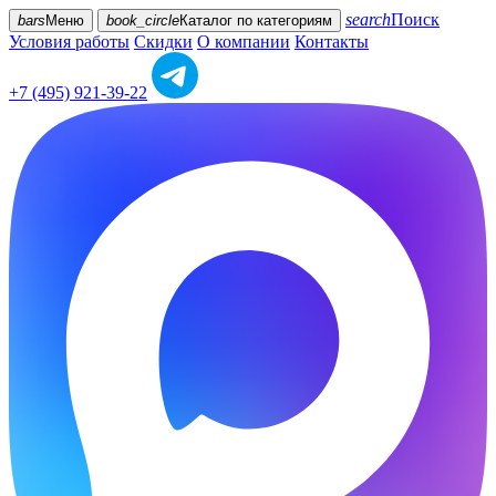
search
Поиск
bars
Меню
book_circle
Каталог
по категориям
Условия работы
Скидки
О компании
Контакты
+7 (495) 921-39-22