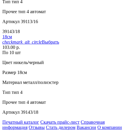
Тип
тип 4
Прочее
тип 4 автомат
Артикул
39113/16
39143/18
18см
checkmark_alt_circle
Выбрать
103.00 р.
По 10 шт
Цвет
никель/черный
Размер
18см
Материал
металл/полиэстер
Тип
тип 4
Прочее
тип 4 автомат
Артикул
39143/18
Печатный каталог
Скачать прайс-лист
Справочная
информация
Отзывы
Стать дилером
Вакансии
О компании