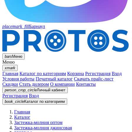
placemark_fill
Барнаул
bars
Меню
Меню
xmark
Главная
Каталог по категориям
Корзина
Регистрация
Вход
Условия работы
Печатный каталог
Скачать прайс-лист
Скидки
Стать дилером
О компании
Контакты
person_crop_circle
Личный кабинет
Регистрация
Вход
book_circle
Каталог
по категориям
Главная
Каталог
Застежка-молния оптом
Застежка-молния джинсовая