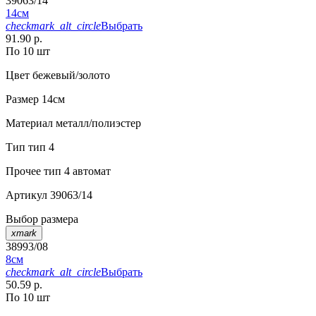
39063/14
14см
checkmark_alt_circle
Выбрать
91.90 р.
По 10 шт
Цвет
бежевый/золото
Размер
14см
Материал
металл/полиэстер
Тип
тип 4
Прочее
тип 4 автомат
Артикул
39063/14
Выбор размера
xmark
38993/08
8см
checkmark_alt_circle
Выбрать
50.59 р.
По 10 шт