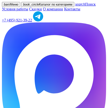
search
Поиск
bars
Меню
book_circle
Каталог
по категориям
Условия работы
Скидки
О компании
Контакты
+7 (495) 921-39-22