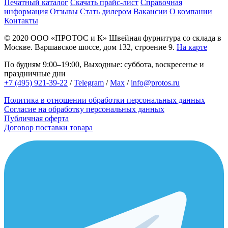
Печатный каталог
Скачать прайс-лист
Справочная
информация
Отзывы
Стать дилером
Вакансии
О компании
Контакты
© 2020
ООО «ПРОТОС и К»
Швейная фурнитура со склада в
Москве.
Варшавское шоссе, дом 132, строение 9.
На карте
По будням 9:00–19:00, Выходные: суббота, воскресенье и
праздничные дни
+7 (495) 921-39-22
/
Telegram
/
Max
/
info@protos.ru
Политика в отношении обработки персональных данных
Согласие на обработку персональных данных
Публичная оферта
Договор поставки товара