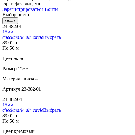
юр. и физ. лицами
Зарегистрироваться
Войти
Выбор цвета
xmark
23-382/01
15мм
checkmark_alt_circle
Выбрать
89.01 р.
По 50 м
Цвет
экрю
Размер
15мм
Материал
вискоза
Артикул
23-382/01
23-382/04
15мм
checkmark_alt_circle
Выбрать
89.01 р.
По 50 м
Цвет
кремовый