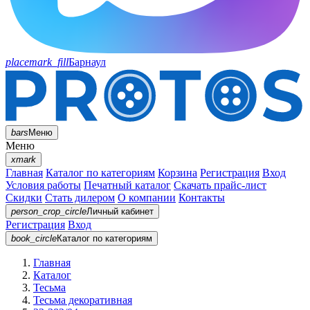
placemark_fill
Барнаул
bars
Меню
Меню
xmark
Главная
Каталог по категориям
Корзина
Регистрация
Вход
Условия работы
Печатный каталог
Скачать прайс-лист
Скидки
Стать дилером
О компании
Контакты
person_crop_circle
Личный кабинет
Регистрация
Вход
book_circle
Каталог
по категориям
Главная
Каталог
Тесьма
Тесьма декоративная