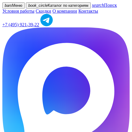
search
Поиск
bars
Меню
book_circle
Каталог
по категориям
Условия работы
Скидки
О компании
Контакты
+7 (495) 921-39-22