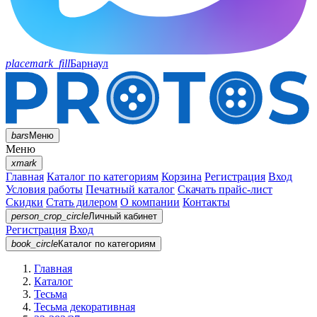
placemark_fill
Барнаул
bars
Меню
Меню
xmark
Главная
Каталог по категориям
Корзина
Регистрация
Вход
Условия работы
Печатный каталог
Скачать прайс-лист
Скидки
Стать дилером
О компании
Контакты
person_crop_circle
Личный кабинет
Регистрация
Вход
book_circle
Каталог
по категориям
Главная
Каталог
Тесьма
Тесьма декоративная