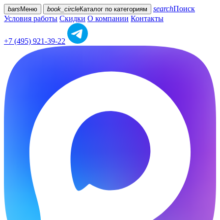
search
Поиск
bars
Меню
book_circle
Каталог
по категориям
Условия работы
Скидки
О компании
Контакты
+7 (495) 921-39-22