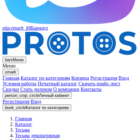
placemark_fill
Барнаул
bars
Меню
Меню
xmark
Главная
Каталог по категориям
Корзина
Регистрация
Вход
Условия работы
Печатный каталог
Скачать прайс-лист
Скидки
Стать дилером
О компании
Контакты
person_crop_circle
Личный кабинет
Регистрация
Вход
book_circle
Каталог
по категориям
Главная
Каталог
Тесьма
Тесьма декоративная