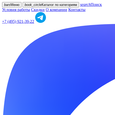
search
Поиск
bars
Меню
book_circle
Каталог
по категориям
Условия работы
Скидки
О компании
Контакты
+7 (495) 921-39-22