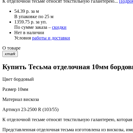
К отделочной тесьме относят текстильную галантерею...
Подроб
54.39
р.
за м
В упаковке по
25 м
1359.75 р. за уп.
По сумме заказа –
скидки
Нет в наличии
Условия
работы и доставки
О товаре
xmark
Купить Тесьма отделочная 10мм бордовы
Цвет
бордовый
Размер
10мм
Материал
вискоза
Артикул
23-2500 R (103/55)
К отделочной тесьме относят текстильную галантерею, которая
Представленная отделочная тесьма изготовлена из вискозы, им