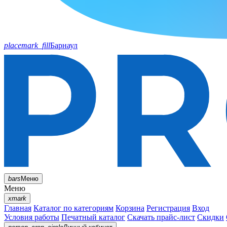
placemark_fill
Барнаул
bars
Меню
Меню
xmark
Главная
Каталог по категориям
Корзина
Регистрация
Вход
Условия работы
Печатный каталог
Скачать прайс-лист
Скидки