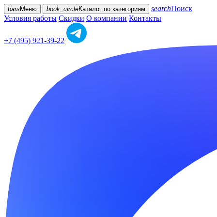
search
Поиск
bars
Меню
book_circle
Каталог
по категориям
Условия работы
Скидки
О компании
Контакты
+7 (495) 921-39-22