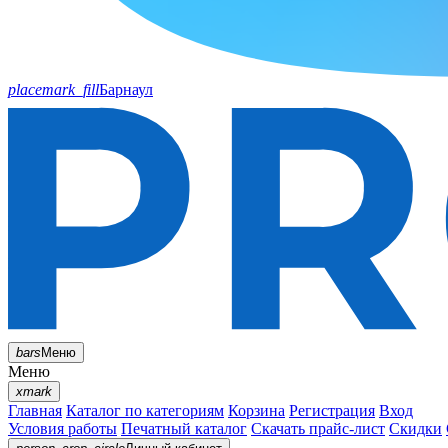
placemark_fill
Барнаул
bars
Меню
Меню
xmark
Главная
Каталог по категориям
Корзина
Регистрация
Вход
Условия работы
Печатный каталог
Скачать прайс-лист
Скидки