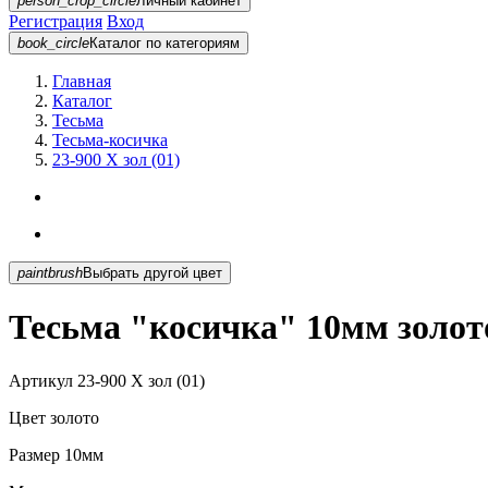
person_crop_circle
Личный кабинет
Регистрация
Вход
book_circle
Каталог
по категориям
Главная
Каталог
Тесьма
Тесьма-косичка
23-900 X зол (01)
paintbrush
Выбрать другой цвет
Тесьма "косичка" 10мм золото
Артикул
23-900 X зол (01)
Цвет
золото
Размер
10мм