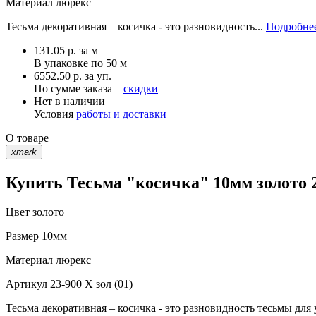
Материал
люрекс
Тесьма декоративная – косичка - это разновидность...
Подробнее
131.05
р.
за м
В упаковке по
50 м
6552.50 р. за уп.
По сумме заказа –
скидки
Нет в наличии
Условия
работы и доставки
О товаре
xmark
Купить Тесьма "косичка" 10мм золото 2
Цвет
золото
Размер
10мм
Материал
люрекс
Артикул
23-900 X зол (01)
Тесьма декоративная – косичка - это разновидность тесьмы дл