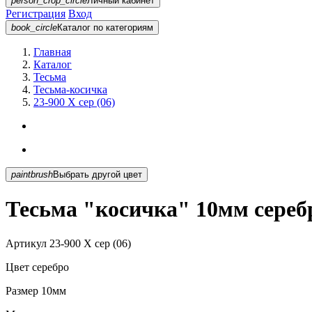
person_crop_circle
Личный кабинет
Регистрация
Вход
book_circle
Каталог
по категориям
Главная
Каталог
Тесьма
Тесьма-косичка
23-900 X сер (06)
paintbrush
Выбрать другой цвет
Тесьма "косичка" 10мм серебро
Артикул
23-900 X сер (06)
Цвет
серебро
Размер
10мм