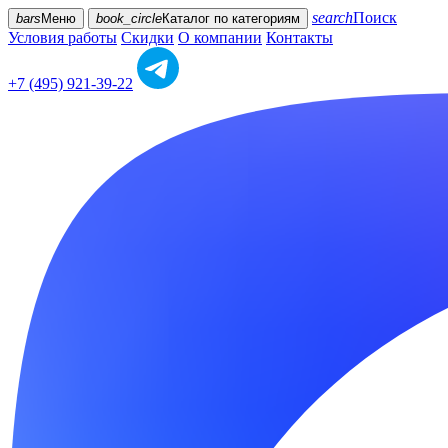
search
Поиск
bars
Меню
book_circle
Каталог
по категориям
Условия работы
Скидки
О компании
Контакты
+7 (495) 921-39-22