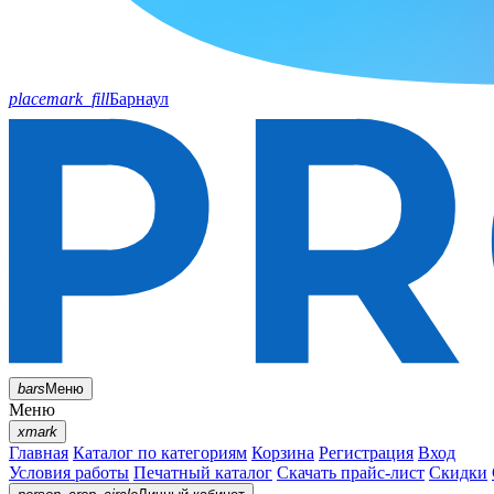
placemark_fill
Барнаул
bars
Меню
Меню
xmark
Главная
Каталог по категориям
Корзина
Регистрация
Вход
Условия работы
Печатный каталог
Скачать прайс-лист
Скидки