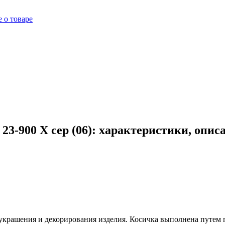
 о товаре
23-900 X сер (06): характеристики, опис
я украшения и декорирования изделия. Косичка выполнена путем 