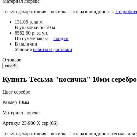
Материал
люрекс
Тесьма декоративная – косичка - это разновидность...
Подробнее
131.05
р.
за м
В упаковке по
50 м
6552.50 р. за уп.
По сумме заказа –
скидки
В наличии
Условия
работы и доставки
О товаре
xmark
Купить Тесьма "косичка" 10мм серебро 
Цвет
серебро
Размер
10мм
Материал
люрекс
Артикул
23-900 X сер (06)
Тесьма декоративная – косичка - это разновидность тесьмы дл