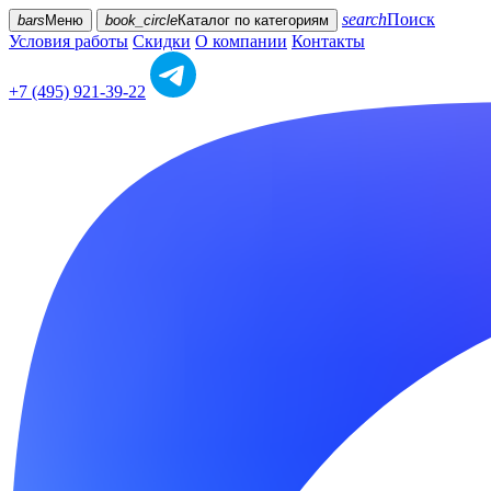
search
Поиск
bars
Меню
book_circle
Каталог
по категориям
Условия работы
Скидки
О компании
Контакты
+7 (495) 921-39-22