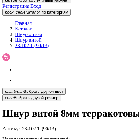
person_crop_circle
Личный кабинет
Регистрация
Вход
book_circle
Каталог
по категориям
Главная
Каталог
Шнур оптом
Шнур витой
23-102 T (90/13)
paintbrush
Выбрать другой цвет
cube
Выбрать другой размер
Шнур витой 8мм терракотовый
Артикул
23-102 T (90/13)