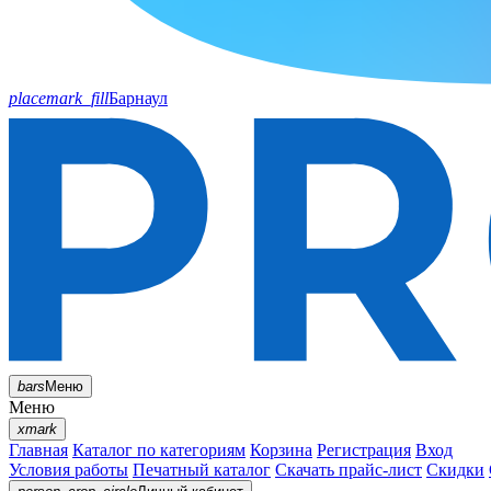
placemark_fill
Барнаул
bars
Меню
Меню
xmark
Главная
Каталог по категориям
Корзина
Регистрация
Вход
Условия работы
Печатный каталог
Скачать прайс-лист
Скидки