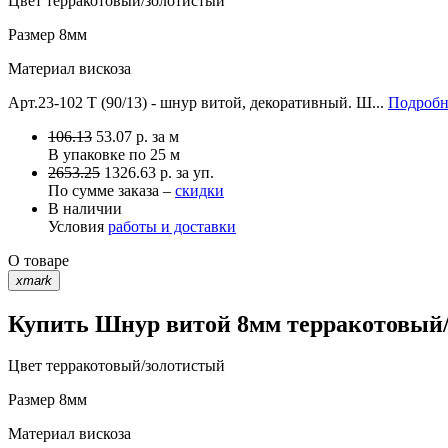
Цвет
терракотовый/золотистый
Размер
8мм
Материал
вискоза
Арт.23-102 T (90/13) - шнур витой, декоративный. Ш...
Подробн
106.13
53.07
р.
за м
В упаковке по
25 м
2653.25
1326.63 р. за уп.
По сумме заказа –
скидки
В наличии
Условия
работы и доставки
О товаре
xmark
Купить Шнур витой 8мм терракотовый/з
Цвет
терракотовый/золотистый
Размер
8мм
Материал
вискоза