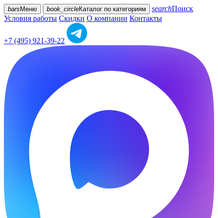
search
Поиск
bars
Меню
book_circle
Каталог
по категориям
Условия работы
Скидки
О компании
Контакты
+7 (495) 921-39-22