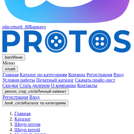
placemark_fill
Барнаул
bars
Меню
Меню
xmark
Главная
Каталог по категориям
Корзина
Регистрация
Вход
Условия работы
Печатный каталог
Скачать прайс-лист
Скидки
Стать дилером
О компании
Контакты
person_crop_circle
Личный кабинет
Регистрация
Вход
book_circle
Каталог
по категориям
Главная
Каталог
Шнур оптом
Шнур витой