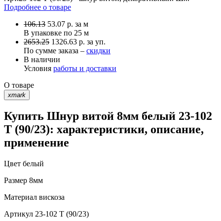
Подробнее о товаре
106.13
53.07
р.
за м
В упаковке по
25 м
2653.25
1326.63 р. за уп.
По сумме заказа –
скидки
В наличии
Условия
работы и доставки
О товаре
xmark
Купить Шнур витой 8мм белый 23-102
T (90/23): характеристики, описание,
применение
Цвет
белый
Размер
8мм
Материал
вискоза
Артикул
23-102 T (90/23)