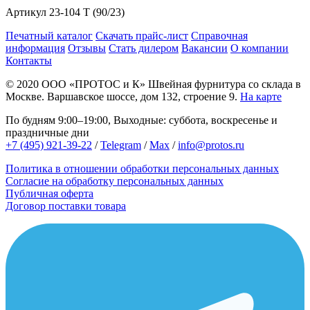
Артикул
23-104 T (90/23)
Печатный каталог
Скачать прайс-лист
Справочная
информация
Отзывы
Стать дилером
Вакансии
О компании
Контакты
© 2020
ООО «ПРОТОС и К»
Швейная фурнитура со склада в
Москве.
Варшавское шоссе, дом 132, строение 9.
На карте
По будням 9:00–19:00, Выходные: суббота, воскресенье и
праздничные дни
+7 (495) 921-39-22
/
Telegram
/
Max
/
info@protos.ru
Политика в отношении обработки персональных данных
Согласие на обработку персональных данных
Публичная оферта
Договор поставки товара