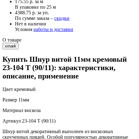
175.55
р.
за м
В упаковке по
25 м
4388.75 р. за уп.
По сумме заказа –
скидки
Нет в наличии
Условия
работы и доставки
О товаре
xmark
Купить Шнур витой 11мм кремовый
23-104 T (90/11): характеристики,
описание, применение
Цвет
кремовый
Размер
11мм
Материал
вискоза
Артикул
23-104 T (90/11)
Шнур витой декоративный выполнен из вискозных
скрученных прядей. Особой популярностью декоративные