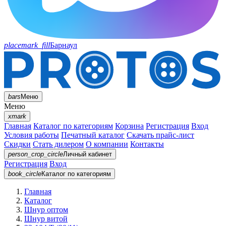
placemark_fill
Барнаул
bars
Меню
Меню
xmark
Главная
Каталог по категориям
Корзина
Регистрация
Вход
Условия работы
Печатный каталог
Скачать прайс-лист
Скидки
Стать дилером
О компании
Контакты
person_crop_circle
Личный кабинет
Регистрация
Вход
book_circle
Каталог
по категориям
Главная
Каталог
Шнур оптом
Шнур витой