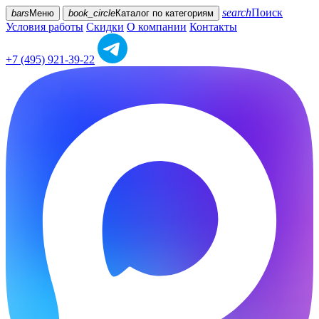
search
Поиск
bars
Меню
book_circle
Каталог
по категориям
Условия работы
Скидки
О компании
Контакты
+7 (495) 921-39-22