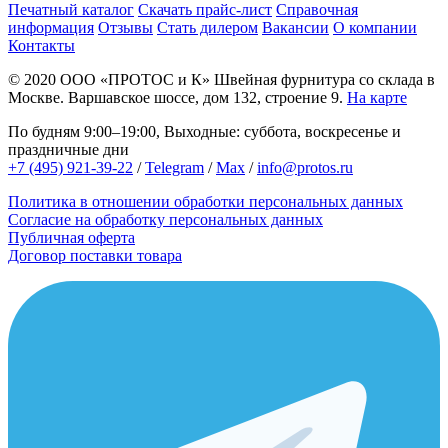
Печатный каталог
Скачать прайс-лист
Справочная
информация
Отзывы
Стать дилером
Вакансии
О компании
Контакты
© 2020
ООО «ПРОТОС и К»
Швейная фурнитура со склада в
Москве.
Варшавское шоссе, дом 132, строение 9.
На карте
По будням 9:00–19:00, Выходные: суббота, воскресенье и
праздничные дни
+7 (495) 921-39-22
/
Telegram
/
Max
/
info@protos.ru
Политика в отношении обработки персональных данных
Согласие на обработку персональных данных
Публичная оферта
Договор поставки товара