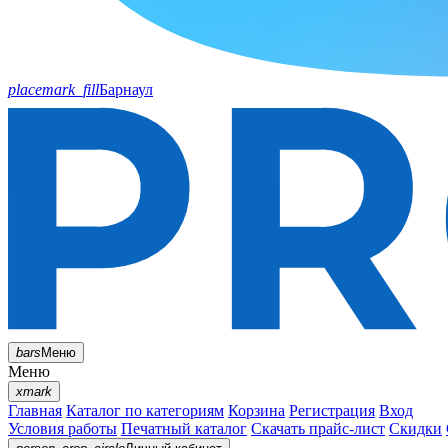
placemark_fill
Барнаул
bars
Меню
Меню
xmark
Главная
Каталог по категориям
Корзина
Регистрация
Вход
Условия работы
Печатный каталог
Скачать прайс-лист
Скидки