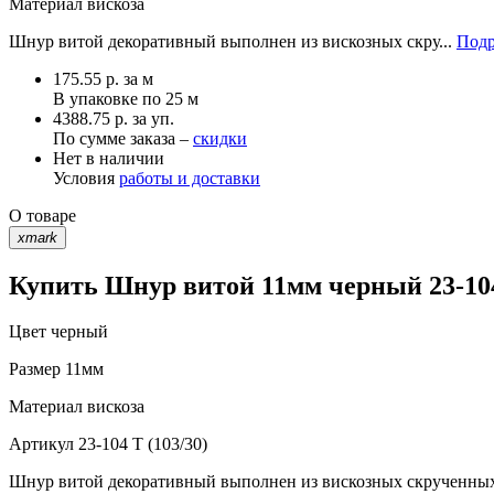
Материал
вискоза
Шнур витой декоративный выполнен из вискозных скру...
Подр
175.55
р.
за м
В упаковке по
25 м
4388.75 р. за уп.
По сумме заказа –
скидки
Нет в наличии
Условия
работы и доставки
О товаре
xmark
Купить Шнур витой 11мм черный 23-104 
Цвет
черный
Размер
11мм
Материал
вискоза
Артикул
23-104 T (103/30)
Шнур витой декоративный выполнен из вискозных скрученных