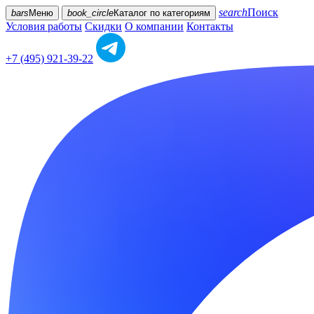
search
Поиск
bars
Меню
book_circle
Каталог
по категориям
Условия работы
Скидки
О компании
Контакты
+7 (495) 921-39-22