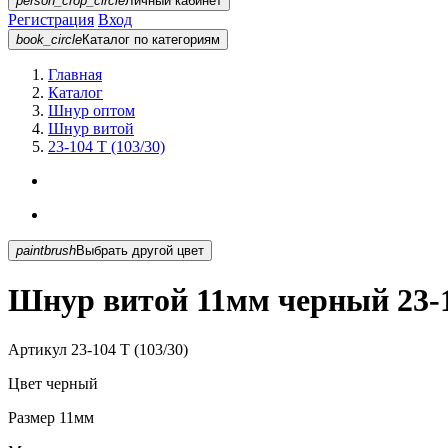
person_crop_circle
Личный кабинет
Регистрация
Вход
book_circle
Каталог
по категориям
Главная
Каталог
Шнур оптом
Шнур витой
23-104 T (103/30)
paintbrush
Выбрать другой цвет
Шнур витой 11мм черный 23-10
Артикул
23-104 T (103/30)
Цвет
черный
Размер
11мм