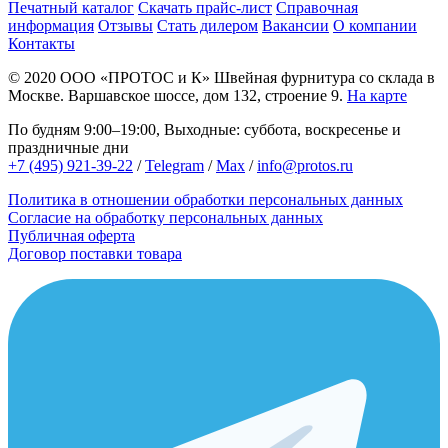
Печатный каталог
Скачать прайс-лист
Справочная
информация
Отзывы
Стать дилером
Вакансии
О компании
Контакты
© 2020
ООО «ПРОТОС и К»
Швейная фурнитура со склада в
Москве.
Варшавское шоссе, дом 132, строение 9.
На карте
По будням 9:00–19:00, Выходные: суббота, воскресенье и
праздничные дни
+7 (495) 921-39-22
/
Telegram
/
Max
/
info@protos.ru
Политика в отношении обработки персональных данных
Согласие на обработку персональных данных
Публичная оферта
Договор поставки товара