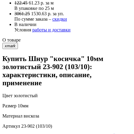
122.45
61.23
р.
за м
В упаковке по
25 м
3061.25
1530.63 р. за уп.
По сумме заказа –
скидки
В наличии
Условия
работы и доставки
О товаре
xmark
Купить Шнур "косичка" 10мм
золотистый 23-902 (103/10):
характеристики, описание,
применение
Цвет
золотистый
Размер
10мм
Материал
вискоза
Артикул
23-902 (103/10)