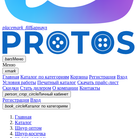
placemark_fill
Барнаул
bars
Меню
Меню
xmark
Главная
Каталог по категориям
Корзина
Регистрация
Вход
Условия работы
Печатный каталог
Скачать прайс-лист
Скидки
Стать дилером
О компании
Контакты
person_crop_circle
Личный кабинет
Регистрация
Вход
book_circle
Каталог
по категориям
Главная
Каталог
Шнур оптом
Шнур-косичка