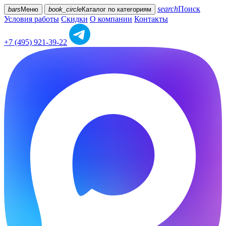
search
Поиск
bars
Меню
book_circle
Каталог
по категориям
Условия работы
Скидки
О компании
Контакты
+7 (495) 921-39-22