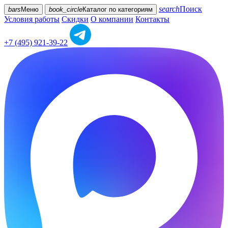
search
Поиск
bars
Меню
book_circle
Каталог
по категориям
Условия работы
Скидки
О компании
Контакты
+7 (495) 921-39-22