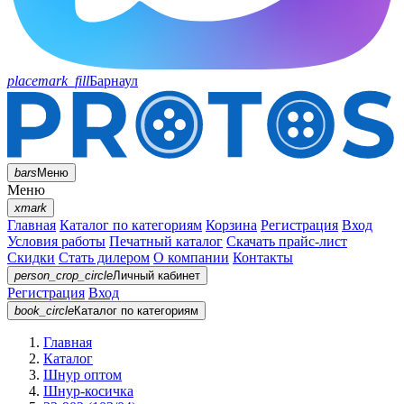
placemark_fill
Барнаул
bars
Меню
Меню
xmark
Главная
Каталог по категориям
Корзина
Регистрация
Вход
Условия работы
Печатный каталог
Скачать прайс-лист
Скидки
Стать дилером
О компании
Контакты
person_crop_circle
Личный кабинет
Регистрация
Вход
book_circle
Каталог
по категориям
Главная
Каталог
Шнур оптом
Шнур-косичка