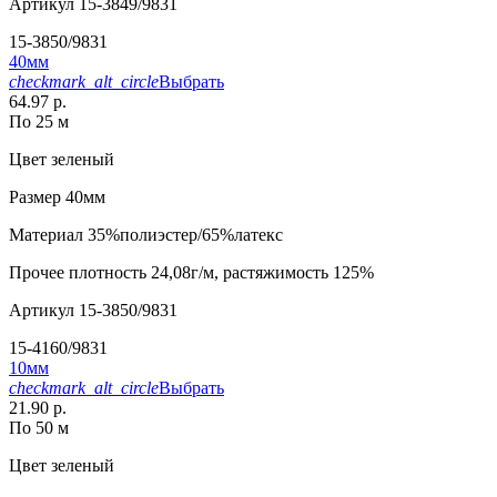
Артикул
15-3849/9831
15-3850/9831
40мм
checkmark_alt_circle
Выбрать
64.97 р.
По 25 м
Цвет
зеленый
Размер
40мм
Материал
35%полиэстер/65%латекс
Прочее
плотность 24,08г/м, растяжимость 125%
Артикул
15-3850/9831
15-4160/9831
10мм
checkmark_alt_circle
Выбрать
21.90 р.
По 50 м
Цвет
зеленый