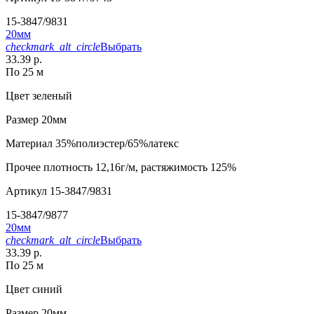
15-3847/9831
20мм
checkmark_alt_circle
Выбрать
33.39 р.
По 25 м
Цвет
зеленый
Размер
20мм
Материал
35%полиэстер/65%латекс
Прочее
плотность 12,16г/м, растяжимость 125%
Артикул
15-3847/9831
15-3847/9877
20мм
checkmark_alt_circle
Выбрать
33.39 р.
По 25 м
Цвет
синий
Размер
20мм