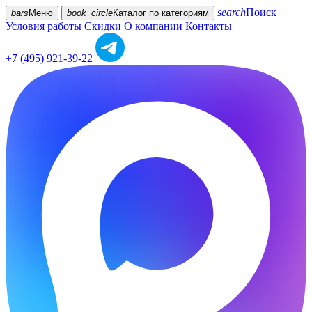
search
Поиск
bars
Меню
book_circle
Каталог
по категориям
Условия работы
Скидки
О компании
Контакты
+7 (495) 921-39-22