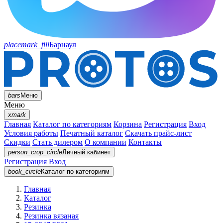
placemark_fill
Барнаул
bars
Меню
Меню
xmark
Главная
Каталог по категориям
Корзина
Регистрация
Вход
Условия работы
Печатный каталог
Скачать прайс-лист
Скидки
Стать дилером
О компании
Контакты
person_crop_circle
Личный кабинет
Регистрация
Вход
book_circle
Каталог
по категориям
Главная
Каталог
Резинка
Резинка вязаная