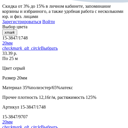
Скидка от 3% до 15%
в личном кабинете, запоминание
корзины
и
избранного
, а также удобная работа с несколькими
юр. и физ. лицами
Зарегистрироваться
Войти
Выбор цвета
xmark
15-3847/1748
20мм
checkmark_alt_circle
Выбрать
33.39 р.
По 25 м
Цвет
серый
Размер
20мм
Материал
35%полиэстер/65%латекс
Прочее
плотность 12,16г/м, растяжимость 125%
Артикул
15-3847/1748
15-3847/9707
20мм
checkmark_alt_circle
Выбрать