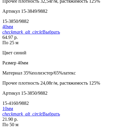
Прочее
плотность 32,54г/м, растяжимость 125%
Артикул
15-3849/9882
15-3850/9882
40мм
checkmark_alt_circle
Выбрать
64.97 р.
По 25 м
Цвет
синий
Размер
40мм
Материал
35%полиэстер/65%латекс
Прочее
плотность 24,08г/м, растяжимость 125%
Артикул
15-3850/9882
15-4160/9882
10мм
checkmark_alt_circle
Выбрать
21.90 р.
По 50 м