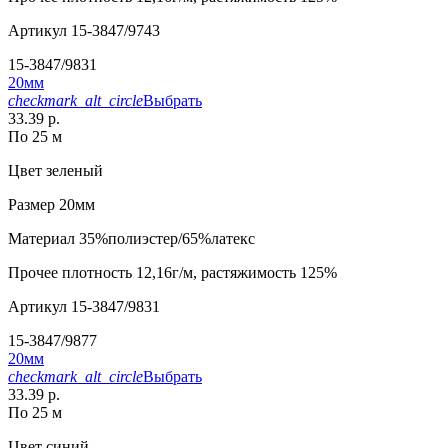
Артикул
15-3847/9743
15-3847/9831
20мм
checkmark_alt_circle
Выбрать
33.39 р.
По 25 м
Цвет
зеленый
Размер
20мм
Материал
35%полиэстер/65%латекс
Прочее
плотность 12,16г/м, растяжимость 125%
Артикул
15-3847/9831
15-3847/9877
20мм
checkmark_alt_circle
Выбрать
33.39 р.
По 25 м
Цвет
синий