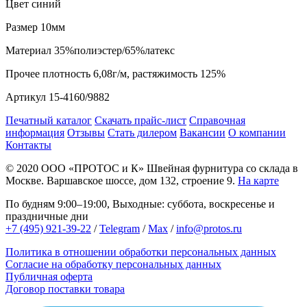
Цвет
синий
Размер
10мм
Материал
35%полиэстер/65%латекс
Прочее
плотность 6,08г/м, растяжимость 125%
Артикул
15-4160/9882
Печатный каталог
Скачать прайс-лист
Справочная
информация
Отзывы
Стать дилером
Вакансии
О компании
Контакты
© 2020
ООО «ПРОТОС и К»
Швейная фурнитура со склада в
Москве.
Варшавское шоссе, дом 132, строение 9.
На карте
По будням 9:00–19:00, Выходные: суббота, воскресенье и
праздничные дни
+7 (495) 921-39-22
/
Telegram
/
Max
/
info@protos.ru
Политика в отношении обработки персональных данных
Согласие на обработку персональных данных
Публичная оферта
Договор поставки товара