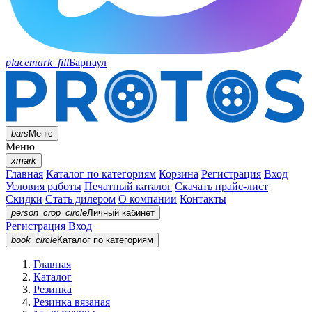
placemark_fill
Барнаул
bars
Меню
Меню
xmark
Главная
Каталог по категориям
Корзина
Регистрация
Вход
Условия работы
Печатный каталог
Скачать прайс-лист
Скидки
Стать дилером
О компании
Контакты
person_crop_circle
Личный кабинет
Регистрация
Вход
book_circle
Каталог
по категориям
Главная
Каталог
Резинка
Резинка вязаная