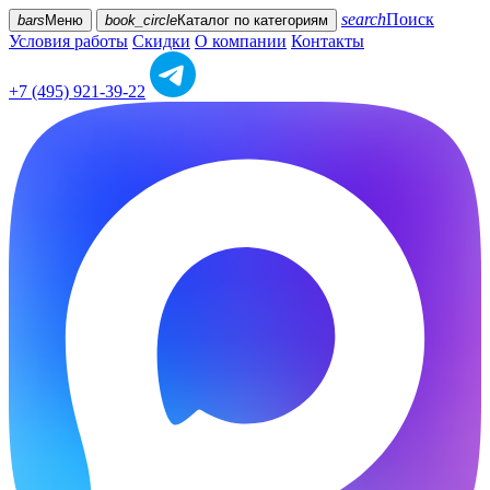
search
Поиск
bars
Меню
book_circle
Каталог
по категориям
Условия работы
Скидки
О компании
Контакты
+7 (495) 921-39-22