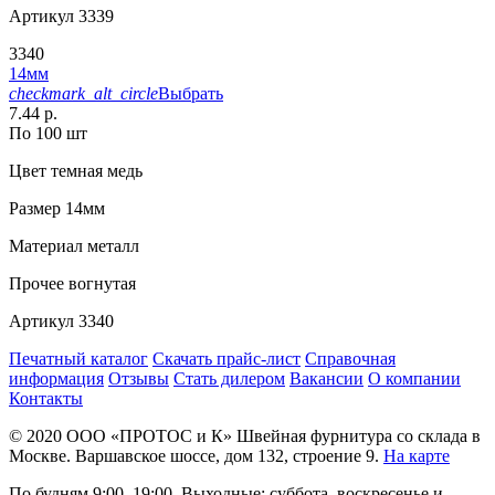
Артикул
3339
3340
14мм
checkmark_alt_circle
Выбрать
7.44 р.
По 100 шт
Цвет
темная медь
Размер
14мм
Материал
металл
Прочее
вогнутая
Артикул
3340
Печатный каталог
Скачать прайс-лист
Справочная
информация
Отзывы
Стать дилером
Вакансии
О компании
Контакты
© 2020
ООО «ПРОТОС и К»
Швейная фурнитура со склада в
Москве.
Варшавское шоссе, дом 132, строение 9.
На карте
По будням 9:00–19:00, Выходные: суббота, воскресенье и