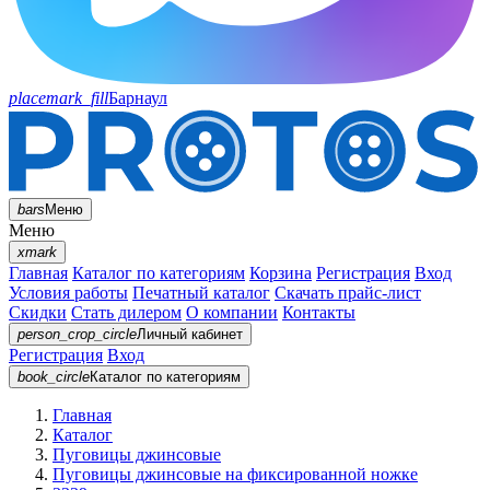
placemark_fill
Барнаул
bars
Меню
Меню
xmark
Главная
Каталог по категориям
Корзина
Регистрация
Вход
Условия работы
Печатный каталог
Скачать прайс-лист
Скидки
Стать дилером
О компании
Контакты
person_crop_circle
Личный кабинет
Регистрация
Вход
book_circle
Каталог
по категориям
Главная
Каталог
Пуговицы джинсовые
Пуговицы джинсовые на фиксированной ножке