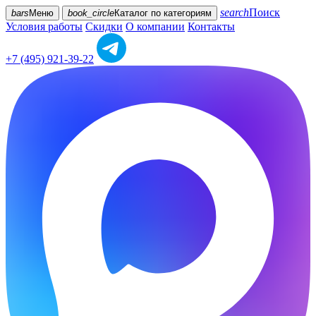
search
Поиск
bars
Меню
book_circle
Каталог
по категориям
Условия работы
Скидки
О компании
Контакты
+7 (495) 921-39-22