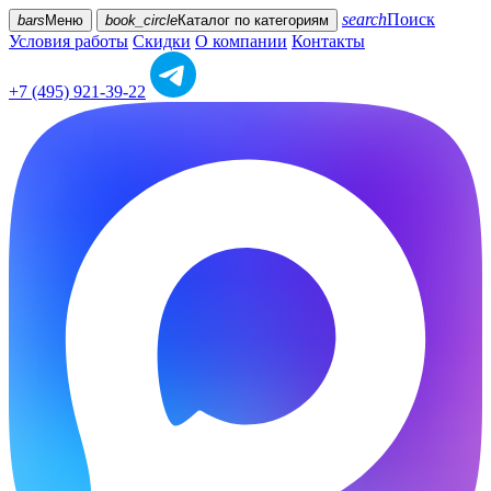
search
Поиск
bars
Меню
book_circle
Каталог
по категориям
Условия работы
Скидки
О компании
Контакты
+7 (495) 921-39-22