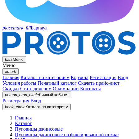
placemark_fill
Барнаул
bars
Меню
Меню
xmark
Главная
Каталог по категориям
Корзина
Регистрация
Вход
Условия работы
Печатный каталог
Скачать прайс-лист
Скидки
Стать дилером
О компании
Контакты
person_crop_circle
Личный кабинет
Регистрация
Вход
book_circle
Каталог
по категориям
Главная
Каталог
Пуговицы джинсовые
Пуговицы джинсовые на фиксированной ножке