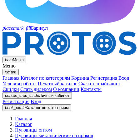
placemark_fill
Барнаул
bars
Меню
Меню
xmark
Главная
Каталог по категориям
Корзина
Регистрация
Вход
Условия работы
Печатный каталог
Скачать прайс-лист
Скидки
Стать дилером
О компании
Контакты
person_crop_circle
Личный кабинет
Регистрация
Вход
book_circle
Каталог
по категориям
Главная
Каталог
Пуговицы оптом
Пуговицы металлические на прокол