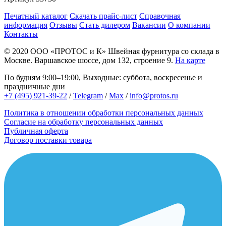
Печатный каталог
Скачать прайс-лист
Справочная
информация
Отзывы
Стать дилером
Вакансии
О компании
Контакты
© 2020
ООО «ПРОТОС и К»
Швейная фурнитура со склада в
Москве.
Варшавское шоссе, дом 132, строение 9.
На карте
По будням 9:00–19:00, Выходные: суббота, воскресенье и
праздничные дни
+7 (495) 921-39-22
/
Telegram
/
Max
/
info@protos.ru
Политика в отношении обработки персональных данных
Согласие на обработку персональных данных
Публичная оферта
Договор поставки товара