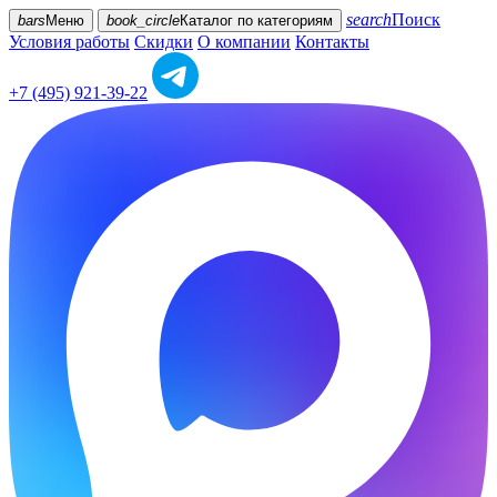
search
Поиск
bars
Меню
book_circle
Каталог
по категориям
Условия работы
Скидки
О компании
Контакты
+7 (495) 921-39-22