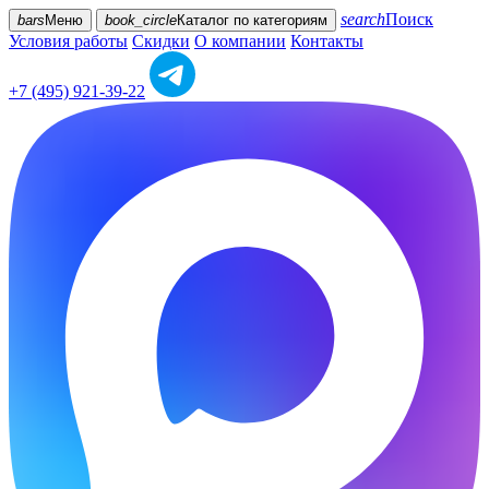
search
Поиск
bars
Меню
book_circle
Каталог
по категориям
Условия работы
Скидки
О компании
Контакты
+7 (495) 921-39-22