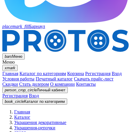
placemark_fill
Барнаул
bars
Меню
Меню
xmark
Главная
Каталог по категориям
Корзина
Регистрация
Вход
Условия работы
Печатный каталог
Скачать прайс-лист
Скидки
Стать дилером
О компании
Контакты
person_crop_circle
Личный кабинет
Регистрация
Вход
book_circle
Каталог
по категориям
Главная
Каталог
Украшения декоративные
Украшения-цепочки