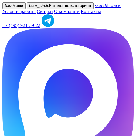
search
Поиск
bars
Меню
book_circle
Каталог
по категориям
Условия работы
Скидки
О компании
Контакты
+7 (495) 921-39-22