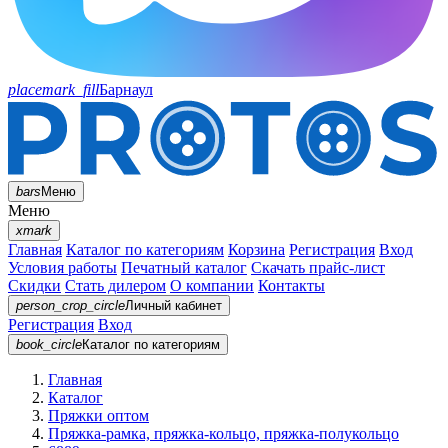
placemark_fill
Барнаул
bars
Меню
Меню
xmark
Главная
Каталог по категориям
Корзина
Регистрация
Вход
Условия работы
Печатный каталог
Скачать прайс-лист
Скидки
Стать дилером
О компании
Контакты
person_crop_circle
Личный кабинет
Регистрация
Вход
book_circle
Каталог
по категориям
Главная
Каталог
Пряжки оптом
Пряжка-рамка, пряжка-кольцо, пряжка-полукольцо