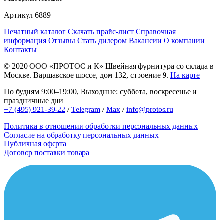
Артикул
6889
Печатный каталог
Скачать прайс-лист
Справочная
информация
Отзывы
Стать дилером
Вакансии
О компании
Контакты
© 2020
ООО «ПРОТОС и К»
Швейная фурнитура со склада в
Москве.
Варшавское шоссе, дом 132, строение 9.
На карте
По будням 9:00–19:00, Выходные: суббота, воскресенье и
праздничные дни
+7 (495) 921-39-22
/
Telegram
/
Max
/
info@protos.ru
Политика в отношении обработки персональных данных
Согласие на обработку персональных данных
Публичная оферта
Договор поставки товара