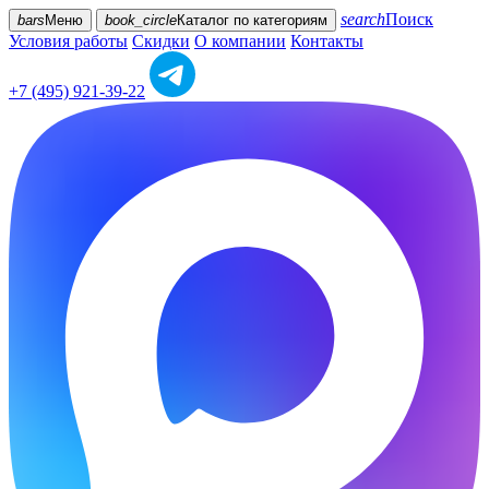
search
Поиск
bars
Меню
book_circle
Каталог
по категориям
Условия работы
Скидки
О компании
Контакты
+7 (495) 921-39-22