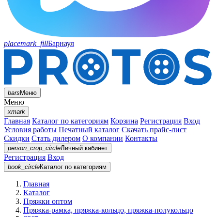
placemark_fill
Барнаул
bars
Меню
Меню
xmark
Главная
Каталог по категориям
Корзина
Регистрация
Вход
Условия работы
Печатный каталог
Скачать прайс-лист
Скидки
Стать дилером
О компании
Контакты
person_crop_circle
Личный кабинет
Регистрация
Вход
book_circle
Каталог
по категориям
Главная
Каталог
Пряжки оптом
Пряжка-рамка, пряжка-кольцо, пряжка-полукольцо