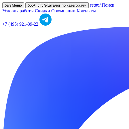
search
Поиск
bars
Меню
book_circle
Каталог
по категориям
Условия работы
Скидки
О компании
Контакты
+7 (495) 921-39-22