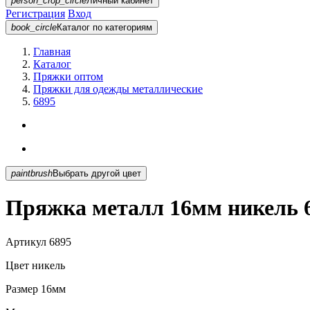
person_crop_circle
Личный кабинет
Регистрация
Вход
book_circle
Каталог
по категориям
Главная
Каталог
Пряжки оптом
Пряжки для одежды металлические
6895
paintbrush
Выбрать другой цвет
Пряжка металл 16мм никель 
Артикул
6895
Цвет
никель
Размер
16мм