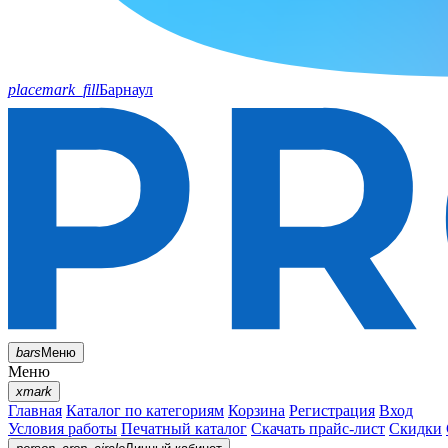
placemark_fill
Барнаул
bars
Меню
Меню
xmark
Главная
Каталог по категориям
Корзина
Регистрация
Вход
Условия работы
Печатный каталог
Скачать прайс-лист
Скидки