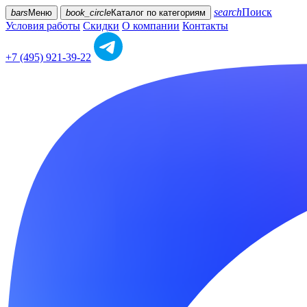
search
Поиск
bars
Меню
book_circle
Каталог
по категориям
Условия работы
Скидки
О компании
Контакты
+7 (495) 921-39-22