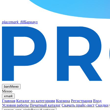
placemark_fill
Барнаул
bars
Меню
Меню
xmark
Главная
Каталог по категориям
Корзина
Регистрация
Вход
Условия работы
Печатный каталог
Скачать прайс-лист
Скидки