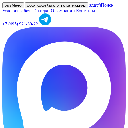
search
Поиск
bars
Меню
book_circle
Каталог
по категориям
Условия работы
Скидки
О компании
Контакты
+7 (495) 921-39-22