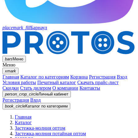
placemark_fill
Барнаул
bars
Меню
Меню
xmark
Главная
Каталог по категориям
Корзина
Регистрация
Вход
Условия работы
Печатный каталог
Скачать прайс-лист
Скидки
Стать дилером
О компании
Контакты
person_crop_circle
Личный кабинет
Регистрация
Вход
book_circle
Каталог
по категориям
Главная
Каталог
Застежка-молния оптом
Застежка-молния потайная оптом