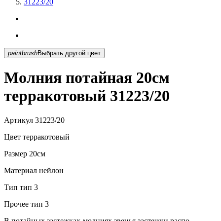
31223/20
paintbrush
Выбрать другой цвет
Молния потайная 20см
терракотовый 31223/20
Артикул
31223/20
Цвет
терракотовый
Размер
20см
Материал
нейлон
Тип
тип 3
Прочее
тип 3
В потайных застежках-молниях звенья застежки распо...