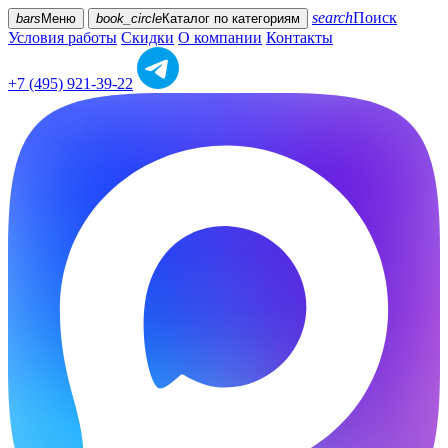
search
Поиск
bars
Меню
book_circle
Каталог
по категориям
Условия работы
Скидки
О компании
Контакты
+7 (495) 921-39-22