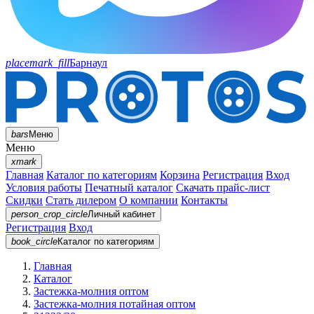
placemark_fill
Барнаул
bars
Меню
Меню
xmark
Главная
Каталог по категориям
Корзина
Регистрация
Вход
Условия работы
Печатный каталог
Скачать прайс-лист
Скидки
Стать дилером
О компании
Контакты
person_crop_circle
Личный кабинет
Регистрация
Вход
book_circle
Каталог
по категориям
Главная
Каталог
Застежка-молния оптом
Застежка-молния потайная оптом