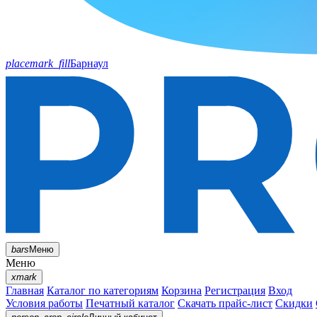
placemark_fill
Барнаул
bars
Меню
Меню
xmark
Главная
Каталог по категориям
Корзина
Регистрация
Вход
Условия работы
Печатный каталог
Скачать прайс-лист
Скидки