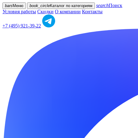
search
Поиск
bars
Меню
book_circle
Каталог
по категориям
Условия работы
Скидки
О компании
Контакты
+7 (495) 921-39-22