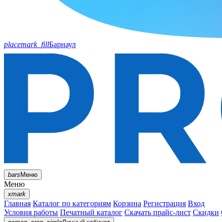
placemark_fill
Барнаул
bars
Меню
Меню
xmark
Главная
Каталог по категориям
Корзина
Регистрация
Вход
Условия работы
Печатный каталог
Скачать прайс-лист
Скидки