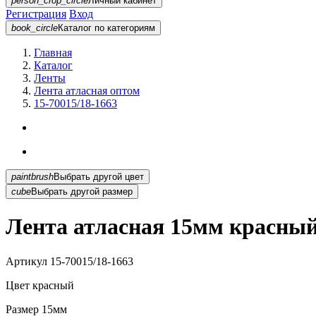
person_crop_circle
Личный кабинет
Регистрация
Вход
book_circle
Каталог
по категориям
Главная
Каталог
Ленты
Лента атласная оптом
15-70015/18-1663
paintbrush
Выбрать другой цвет
cube
Выбрать другой размер
Лента атласная 15мм красный 
Артикул
15-70015/18-1663
Цвет
красный
Размер
15мм