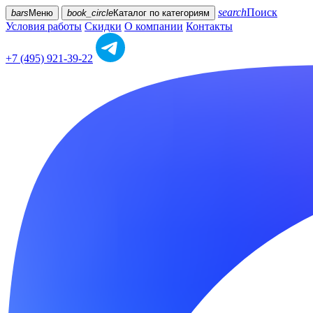
search
Поиск
bars
Меню
book_circle
Каталог
по категориям
Условия работы
Скидки
О компании
Контакты
+7 (495) 921-39-22