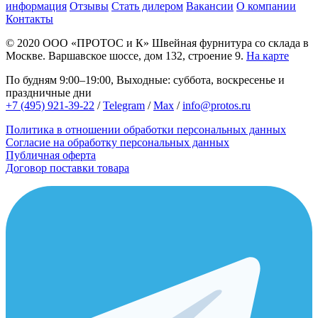
информация
Отзывы
Стать дилером
Вакансии
О компании
Контакты
© 2020
ООО «ПРОТОС и К»
Швейная фурнитура со склада в
Москве.
Варшавское шоссе, дом 132, строение 9.
На карте
По будням 9:00–19:00, Выходные: суббота, воскресенье и
праздничные дни
+7 (495) 921-39-22
/
Telegram
/
Max
/
info@protos.ru
Политика в отношении обработки персональных данных
Согласие на обработку персональных данных
Публичная оферта
Договор поставки товара