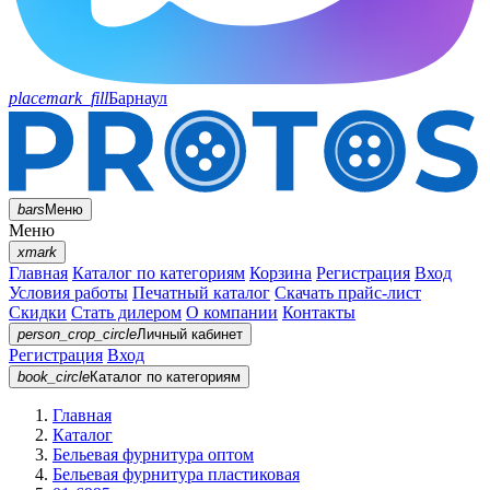
placemark_fill
Барнаул
bars
Меню
Меню
xmark
Главная
Каталог по категориям
Корзина
Регистрация
Вход
Условия работы
Печатный каталог
Скачать прайс-лист
Скидки
Стать дилером
О компании
Контакты
person_crop_circle
Личный кабинет
Регистрация
Вход
book_circle
Каталог
по категориям
Главная
Каталог
Бельевая фурнитура оптом
Бельевая фурнитура пластиковая