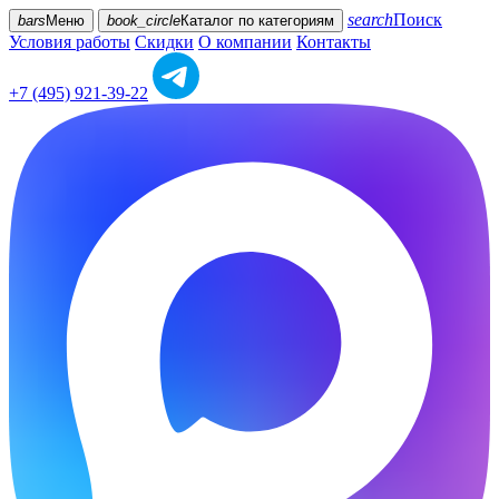
search
Поиск
bars
Меню
book_circle
Каталог
по категориям
Условия работы
Скидки
О компании
Контакты
+7 (495) 921-39-22