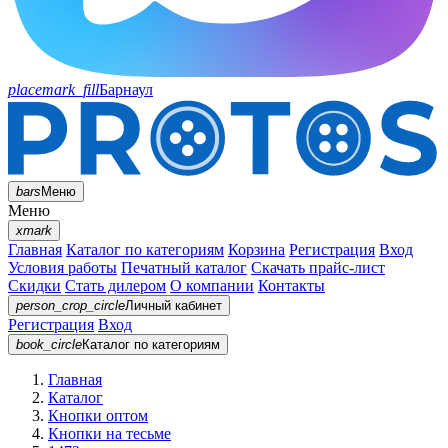
placemark_fill
Барнаул
bars
Меню
Меню
xmark
Главная
Каталог по категориям
Корзина
Регистрация
Вход
Условия работы
Печатный каталог
Скачать прайс-лист
Скидки
Стать дилером
О компании
Контакты
person_crop_circle
Личный кабинет
Регистрация
Вход
book_circle
Каталог
по категориям
Главная
Каталог
Кнопки оптом
Кнопки на тесьме