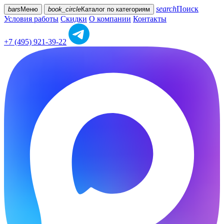
search
Поиск
bars
Меню
book_circle
Каталог
по категориям
Условия работы
Скидки
О компании
Контакты
+7 (495) 921-39-22