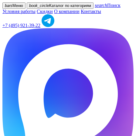
search
Поиск
bars
Меню
book_circle
Каталог
по категориям
Условия работы
Скидки
О компании
Контакты
+7 (495) 921-39-22