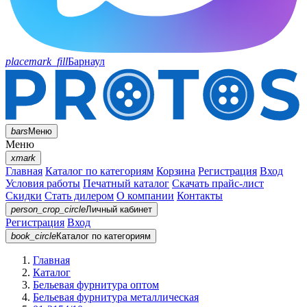
placemark_fill
Барнаул
bars
Меню
Меню
xmark
Главная
Каталог по категориям
Корзина
Регистрация
Вход
Условия работы
Печатный каталог
Скачать прайс-лист
Скидки
Стать дилером
О компании
Контакты
person_crop_circle
Личный кабинет
Регистрация
Вход
book_circle
Каталог
по категориям
Главная
Каталог
Бельевая фурнитура оптом
Бельевая фурнитура металлическая