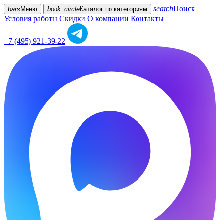
search
Поиск
bars
Меню
book_circle
Каталог
по категориям
Условия работы
Скидки
О компании
Контакты
+7 (495) 921-39-22