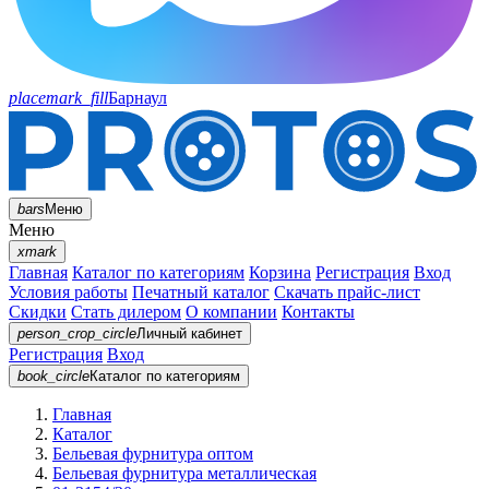
placemark_fill
Барнаул
bars
Меню
Меню
xmark
Главная
Каталог по категориям
Корзина
Регистрация
Вход
Условия работы
Печатный каталог
Скачать прайс-лист
Скидки
Стать дилером
О компании
Контакты
person_crop_circle
Личный кабинет
Регистрация
Вход
book_circle
Каталог
по категориям
Главная
Каталог
Бельевая фурнитура оптом
Бельевая фурнитура металлическая