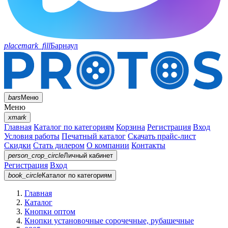
placemark_fill
Барнаул
bars
Меню
Меню
xmark
Главная
Каталог по категориям
Корзина
Регистрация
Вход
Условия работы
Печатный каталог
Скачать прайс-лист
Скидки
Стать дилером
О компании
Контакты
person_crop_circle
Личный кабинет
Регистрация
Вход
book_circle
Каталог
по категориям
Главная
Каталог
Кнопки оптом
Кнопки установочные сорочечные, рубашечные