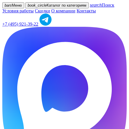
search
Поиск
bars
Меню
book_circle
Каталог
по категориям
Условия работы
Скидки
О компании
Контакты
+7 (495) 921-39-22