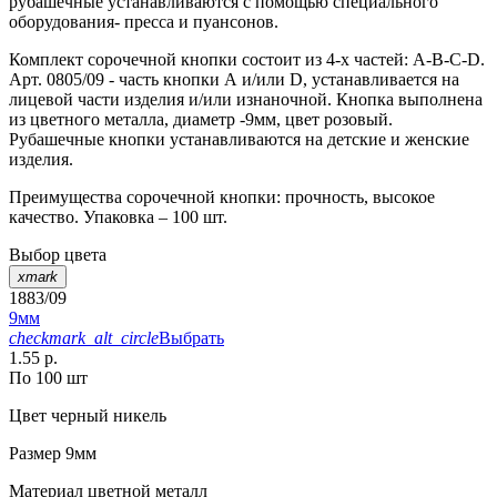
рубашечные устанавливаются с помощью специального
оборудования- пресса и пуансонов.
Комплект сорочечной кнопки состоит из 4-х частей: А-В-С-D.
Арт. 0805/09 - часть кнопки А и/или D, устанавливается на
лицевой части изделия и/или изнаночной. Кнопка выполнена
из цветного металла, диаметр -9мм, цвет розовый.
Рубашечные кнопки устанавливаются на детские и женские
изделия.
Преимущества сорочечной кнопки: прочность, высокое
качество. Упаковка – 100 шт.
Выбор цвета
xmark
1883/09
9мм
checkmark_alt_circle
Выбрать
1.55 р.
По 100 шт
Цвет
черный никель
Размер
9мм
Материал
цветной металл