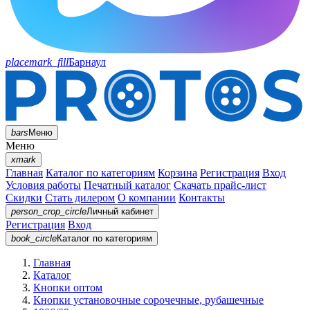
placemark_fill
Барнаул
bars
Меню
Меню
xmark
Главная
Каталог по категориям
Корзина
Регистрация
Вход
Условия работы
Печатный каталог
Скачать прайс-лист
Скидки
Стать дилером
О компании
Контакты
person_crop_circle
Личный кабинет
Регистрация
Вход
book_circle
Каталог
по категориям
Главная
Каталог
Кнопки оптом
Кнопки установочные сорочечные, рубашечные