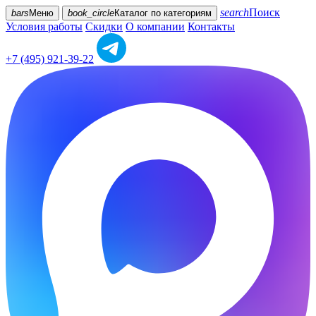
search
Поиск
bars
Меню
book_circle
Каталог
по категориям
Условия работы
Скидки
О компании
Контакты
+7 (495) 921-39-22