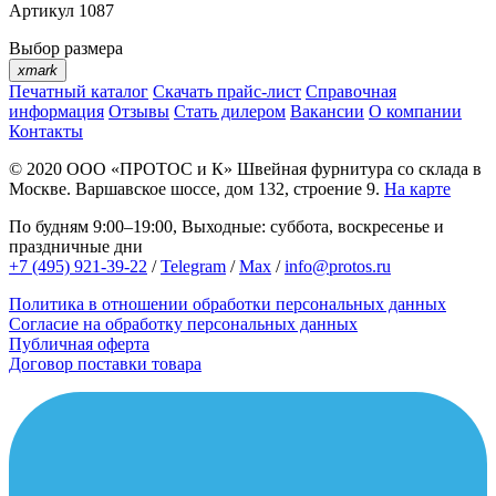
Артикул
1087
Выбор размера
xmark
Печатный каталог
Скачать прайс-лист
Справочная
информация
Отзывы
Стать дилером
Вакансии
О компании
Контакты
© 2020
ООО «ПРОТОС и К»
Швейная фурнитура со склада в
Москве.
Варшавское шоссе, дом 132, строение 9.
На карте
По будням 9:00–19:00, Выходные: суббота, воскресенье и
праздничные дни
+7 (495) 921-39-22
/
Telegram
/
Max
/
info@protos.ru
Политика в отношении обработки персональных данных
Согласие на обработку персональных данных
Публичная оферта
Договор поставки товара