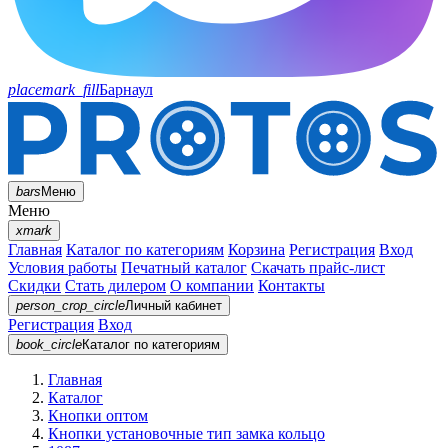
placemark_fill
Барнаул
bars
Меню
Меню
xmark
Главная
Каталог по категориям
Корзина
Регистрация
Вход
Условия работы
Печатный каталог
Скачать прайс-лист
Скидки
Стать дилером
О компании
Контакты
person_crop_circle
Личный кабинет
Регистрация
Вход
book_circle
Каталог
по категориям
Главная
Каталог
Кнопки оптом
Кнопки установочные тип замка кольцо