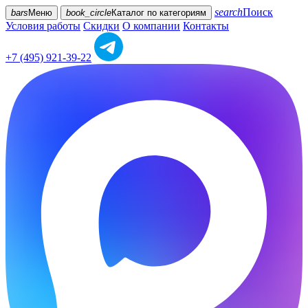
search
Поиск
bars
Меню
book_circle
Каталог
по категориям
Условия работы
Скидки
О компании
Контакты
+7 (495) 921-39-22