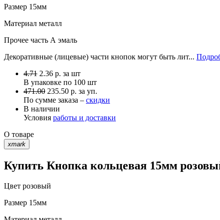
Размер
15мм
Материал
металл
Прочее
часть А эмаль
Декоративные (лицевые) части кнопок могут быть лит...
Подроб
4.71
2.36
р.
за шт
В упаковке по
100 шт
471.00
235.50 р. за уп.
По сумме заказа –
скидки
В наличии
Условия
работы и доставки
О товаре
xmark
Купить Кнопка кольцевая 15мм розовый
Цвет
розовый
Размер
15мм
Материал
металл