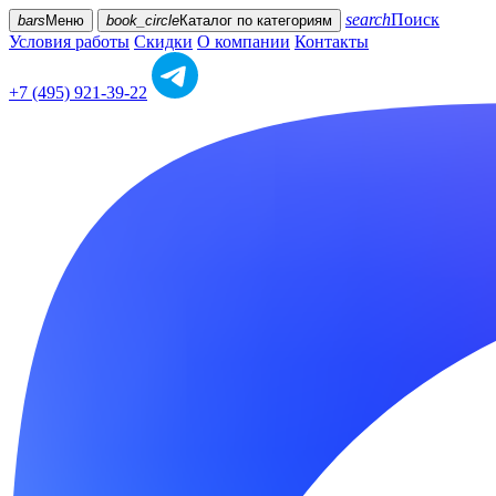
search
Поиск
bars
Меню
book_circle
Каталог
по категориям
Условия работы
Скидки
О компании
Контакты
+7 (495) 921-39-22