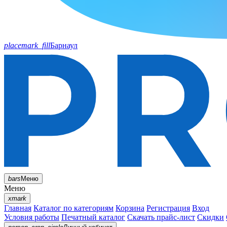
placemark_fill
Барнаул
bars
Меню
Меню
xmark
Главная
Каталог по категориям
Корзина
Регистрация
Вход
Условия работы
Печатный каталог
Скачать прайс-лист
Скидки