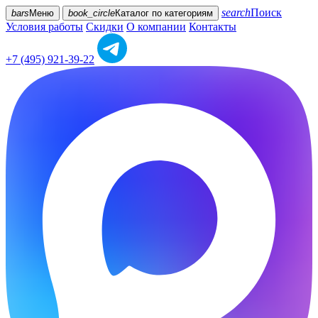
search
Поиск
bars
Меню
book_circle
Каталог
по категориям
Условия работы
Скидки
О компании
Контакты
+7 (495) 921-39-22