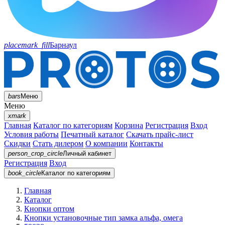
placemark_fill
Барнаул
bars
Меню
Меню
xmark
Главная
Каталог по категориям
Корзина
Регистрация
Вход
Условия работы
Печатный каталог
Скачать прайс-лист
Скидки
Стать дилером
О компании
Контакты
person_crop_circle
Личный кабинет
Регистрация
Вход
book_circle
Каталог
по категориям
Главная
Каталог
Кнопки оптом
Кнопки установочные тип замка альфа, омега