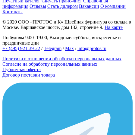
Печатный каталог
Скачать прайс-лист
Справочная
информация
Отзывы
Стать дилером
Вакансии
О компании
Контакты
© 2020
ООО «ПРОТОС и К»
Швейная фурнитура со склада в
Москве.
Варшавское шоссе, дом 132, строение 9.
На карте
По будням 9:00–19:00, Выходные: суббота, воскресенье и
праздничные дни
+7 (495) 921-39-22
/
Telegram
/
Max
/
info@protos.ru
Политика в отношении обработки персональных данных
Согласие на обработку персональных данных
Публичная оферта
Договор поставки товара