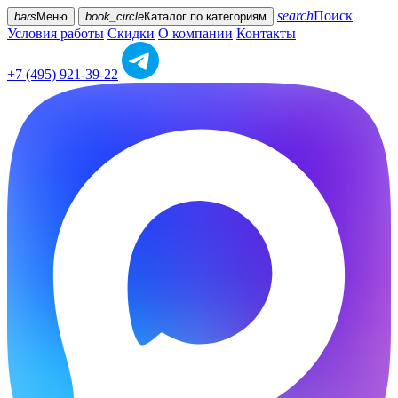
search
Поиск
bars
Меню
book_circle
Каталог
по категориям
Условия работы
Скидки
О компании
Контакты
+7 (495) 921-39-22