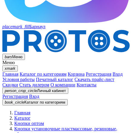
placemark_fill
Барнаул
bars
Меню
Меню
xmark
Главная
Каталог по категориям
Корзина
Регистрация
Вход
Условия работы
Печатный каталог
Скачать прайс-лист
Скидки
Стать дилером
О компании
Контакты
person_crop_circle
Личный кабинет
Регистрация
Вход
book_circle
Каталог
по категориям
Главная
Каталог
Кнопки оптом
Кнопки установочные пластмассовые, резиновые,