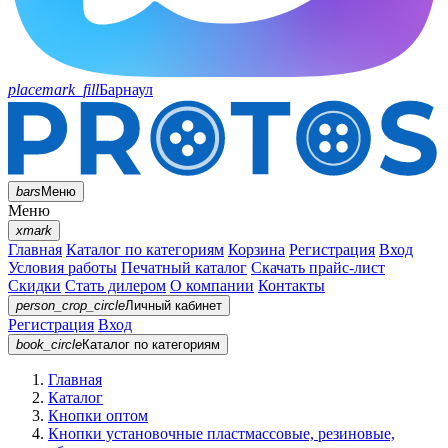
placemark_fill
Барнаул
bars
Меню
Меню
xmark
Главная
Каталог по категориям
Корзина
Регистрация
Вход
Условия работы
Печатный каталог
Скачать прайс-лист
Скидки
Стать дилером
О компании
Контакты
person_crop_circle
Личный кабинет
Регистрация
Вход
book_circle
Каталог
по категориям
Главная
Каталог
Кнопки оптом
Кнопки установочные пластмассовые, резиновые,