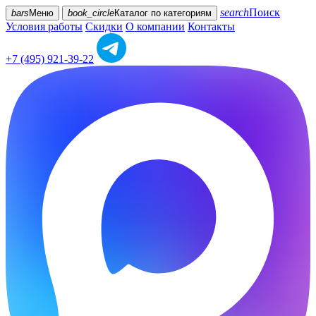
search
Поиск
bars
Меню
book_circle
Каталог
по категориям
Условия работы
Скидки
О компании
Контакты
+7 (495) 921-39-22