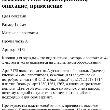
описание, применение
Цвет
бежевый
Размер
12,5мм
Материал
пластмасса
Прочее
часть A
Артикул
7175
Кнопки для одежды – это вид застежки, который состоит из 4-
х частей и устанавливается на специальном оборудовании.
Арт. 7175 является частью А установочной кнопки. Диаметр
кнопки -12мм, пластиковая, бежевая. Для ее установки
потребуются части В-C-D замка "альфа" арт.1712,1713,1714
или тип "кольцо" арт.1360,1361,1362, а также их цветовые
аналоги. Цветовой ряд пластиковых кнопок очень широк,
поэтому каждый покупатель сможет найти наиболее
подходящий для себя вариант.
Преимущества пластиковой кнопки: прочность, высокое
качество. Характеристики: шляпка кнопки- 12 мм, пластик,