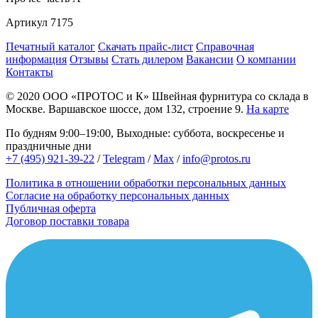
Артикул
7175
Печатный каталог
Скачать прайс-лист
Справочная
информация
Отзывы
Стать дилером
Вакансии
О компании
Контакты
© 2020
ООО «ПРОТОС и К»
Швейная фурнитура со склада в
Москве.
Варшавское шоссе, дом 132, строение 9.
На карте
По будням 9:00–19:00, Выходные: суббота, воскресенье и
праздничные дни
+7 (495) 921-39-22
/
Telegram
/
Max
/
info@protos.ru
Политика в отношении обработки персональных данных
Согласие на обработку персональных данных
Публичная оферта
Договор поставки товара