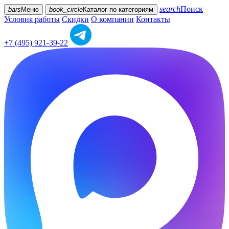
search
Поиск
bars
Меню
book_circle
Каталог
по категориям
Условия работы
Скидки
О компании
Контакты
+7 (495) 921-39-22