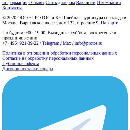
информация
Отзывы
Стать дилером
Вакансии
О компании
Контакты
© 2020
ООО «ПРОТОС и К»
Швейная фурнитура со склада в
Москве.
Варшавское шоссе, дом 132, строение 9.
На карте
По будням 9:00–19:00, Выходные: суббота, воскресенье и
праздничные дни
+7 (495) 921-39-22
/
Telegram
/
Max
/
info@protos.ru
Политика в отношении обработки персональных данных
Согласие на обработку персональных данных
Публичная оферта
Договор поставки товара