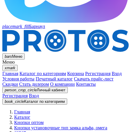
placemark_fill
Барнаул
bars
Меню
Меню
xmark
Главная
Каталог по категориям
Корзина
Регистрация
Вход
Условия работы
Печатный каталог
Скачать прайс-лист
Скидки
Стать дилером
О компании
Контакты
person_crop_circle
Личный кабинет
Регистрация
Вход
book_circle
Каталог
по категориям
Главная
Каталог
Кнопки оптом
Кнопки установочные тип замка альфа, омега