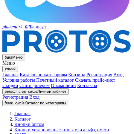
placemark_fill
Барнаул
bars
Меню
Меню
xmark
Главная
Каталог по категориям
Корзина
Регистрация
Вход
Условия работы
Печатный каталог
Скачать прайс-лист
Скидки
Стать дилером
О компании
Контакты
person_crop_circle
Личный кабинет
Регистрация
Вход
book_circle
Каталог
по категориям
Главная
Каталог
Кнопки оптом
Кнопки установочные тип замка альфа, омега