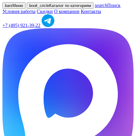
search
Поиск
bars
Меню
book_circle
Каталог
по категориям
Условия работы
Скидки
О компании
Контакты
+7 (495) 921-39-22