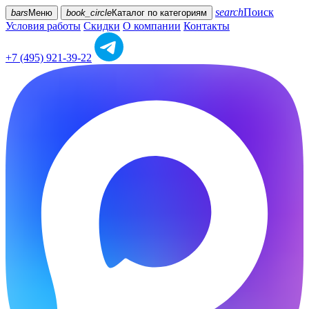
search
Поиск
bars
Меню
book_circle
Каталог
по категориям
Условия работы
Скидки
О компании
Контакты
+7 (495) 921-39-22