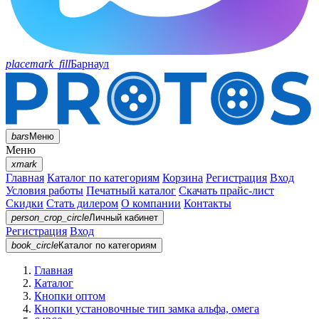
placemark_fill
Барнаул
bars
Меню
Меню
xmark
Главная
Каталог по категориям
Корзина
Регистрация
Вход
Условия работы
Печатный каталог
Скачать прайс-лист
Скидки
Стать дилером
О компании
Контакты
person_crop_circle
Личный кабинет
Регистрация
Вход
book_circle
Каталог
по категориям
Главная
Каталог
Кнопки оптом
Кнопки установочные тип замка альфа, омега