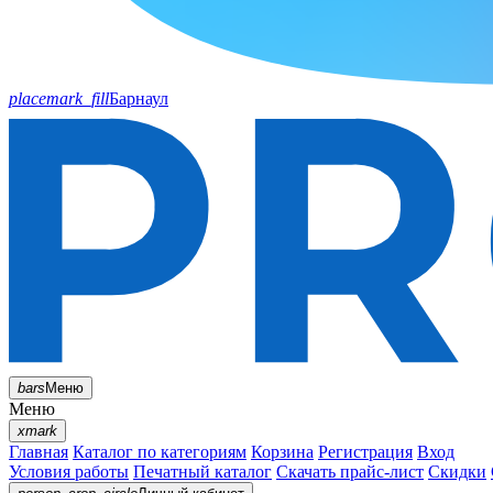
placemark_fill
Барнаул
bars
Меню
Меню
xmark
Главная
Каталог по категориям
Корзина
Регистрация
Вход
Условия работы
Печатный каталог
Скачать прайс-лист
Скидки