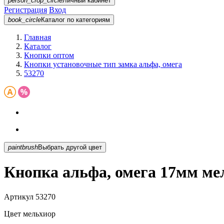
person_crop_circle
Личный кабинет
Регистрация
Вход
book_circle
Каталог
по категориям
Главная
Каталог
Кнопки оптом
Кнопки установочные тип замка альфа, омега
53270
paintbrush
Выбрать другой цвет
Кнопка альфа, омега 17мм ме
Артикул
53270
Цвет
мельхиор