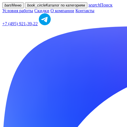
search
Поиск
bars
Меню
book_circle
Каталог
по категориям
Условия работы
Скидки
О компании
Контакты
+7 (495) 921-39-22