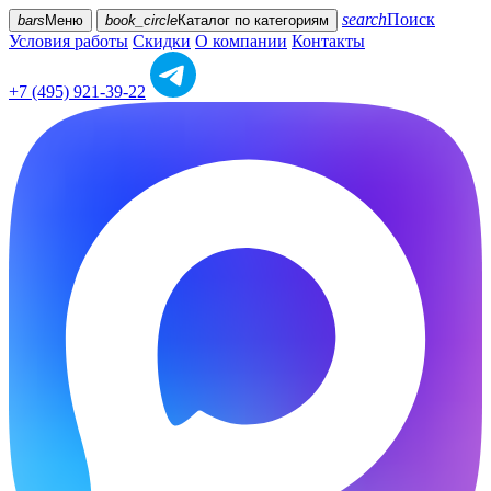
search
Поиск
bars
Меню
book_circle
Каталог
по категориям
Условия работы
Скидки
О компании
Контакты
+7 (495) 921-39-22