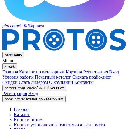
placemark_fill
Барнаул
bars
Меню
Меню
xmark
Главная
Каталог по категориям
Корзина
Регистрация
Вход
Условия работы
Печатный каталог
Скачать прайс-лист
Скидки
Стать дилером
О компании
Контакты
person_crop_circle
Личный кабинет
Регистрация
Вход
book_circle
Каталог
по категориям
Главная
Каталог
Кнопки оптом
Кнопки установочные тип замка альфа, омега