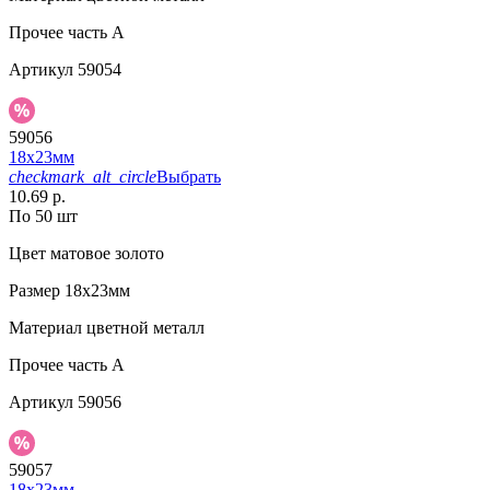
Прочее
часть A
Артикул
59054
59056
18х23мм
checkmark_alt_circle
Выбрать
10.69 р.
По 50 шт
Цвет
матовое золото
Размер
18х23мм
Материал
цветной металл
Прочее
часть A
Артикул
59056
59057
18х23мм